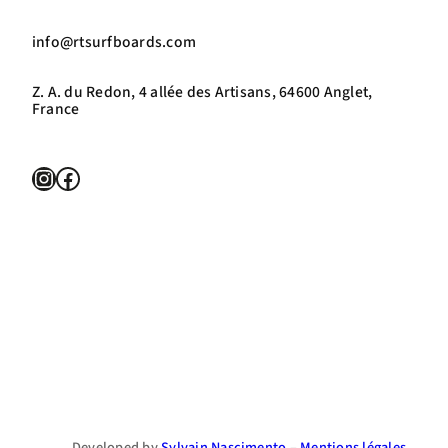
info@rtsurfboards.com
Z. A. du Redon, 4 allée des Artisans, 64600 Anglet,
France
Instagram
Facebook
Developed by
Sylvain Nascimento
–
Mentions légales