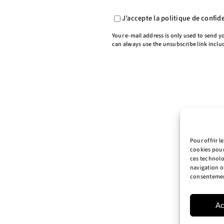
J’accepte la politique de confide
Your e-mail address is only used to send y
can always use the unsubscribe link includ
Pour offrir l
cookies pour
ces technolo
navigation ou
consentement
Ac