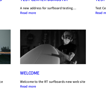
w
A new address for surfboard testing…
Test Ce
m
:
Read more
Read m
o
TEST
d
CENTER
e
DONOSTIA
l
p
r
e
s
e
n
t
a
t
WELCOME
i
o
ce
Welcome to the RT surfboards new web site
n
:
Read more
WELCOME