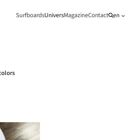
Surfboards
Univers
Magazine
Contact
en
colors