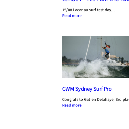
15/08 Lacanau surf test day…
:
Read more
15
AOUT
–
TEST
DAY
LACANAU
GWM Sydney Surf Pro
Congrats to Gatien Delahaye, 3rd pla
:
Read more
GWM
Sydney
Surf
Pro