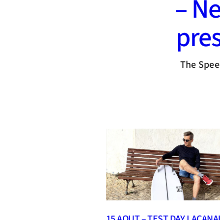
– N
pre
The Spee
15 AOUT – TEST DAY LACANA