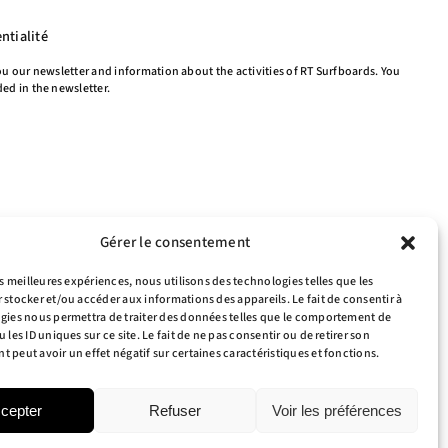
ntialité
ou our newsletter and information about the activities of RT Surfboards. You
ed in the newsletter.
Gérer le consentement
es meilleures expériences, nous utilisons des technologies telles que les
 stocker et/ou accéder aux informations des appareils. Le fait de consentir à
gies nous permettra de traiter des données telles que le comportement de
 les ID uniques sur ce site. Le fait de ne pas consentir ou de retirer son
 peut avoir un effet négatif sur certaines caractéristiques et fonctions.
cepter
Refuser
Voir les préférences