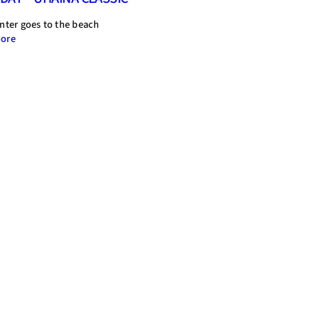
nter goes to the beach
:
ore
TEST
DAY
–
UHAINA
CLASSIC