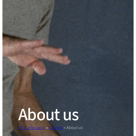
About us
RT Surfboards
»
Univers
»
About us