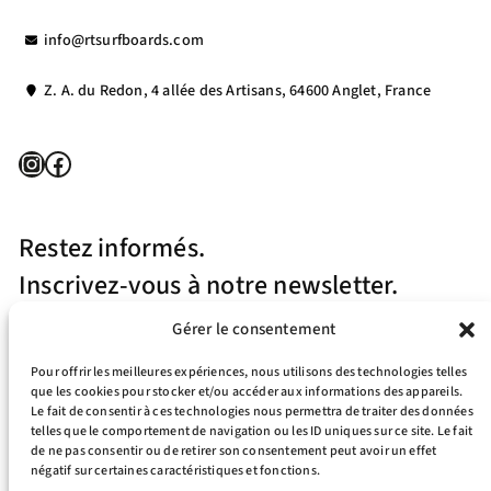
info@rtsurfboards.com
Z. A. du Redon, 4 allée des Artisans, 64600 Anglet, France
Instagram
Facebook
Restez informés.
Inscrivez-vous à notre newsletter.
Gérer le consentement
Pour offrir les meilleures expériences, nous utilisons des technologies telles
que les cookies pour stocker et/ou accéder aux informations des appareils.
Le fait de consentir à ces technologies nous permettra de traiter des données
telles que le comportement de navigation ou les ID uniques sur ce site. Le fait
J’accepte la politique de confidentialité
de ne pas consentir ou de retirer son consentement peut avoir un effet
négatif sur certaines caractéristiques et fonctions.
Your e-mail address is only used to send you our newsletter and information