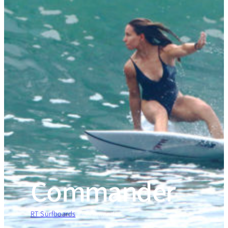
Commander
RT Surfboards
»
Commander