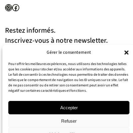
Instagram
Facebook
Restez informés.
Inscrivez-vous à notre newsletter.
Gérer le consentement
Pour offrir les meilleures expériences, nous utilisons des technologies telles
que les cookies pour stocker et/ou accéder aux informations des appareils.
Le fait de consentir à ces technologies nous permettra de traiter des données
telles que le comportement de navigation ou les ID uniques sur ce site. Le fait
J’accepte la politique de confidentialité
de ne pas consentir ou de retirer son consentement peut avoir un effet
négatif sur certaines caractéristiques et fonctions.
Your e-mail address is only used to send you our newsletter and information
about the activities of RT Surfboards. You can always use the unsubscribe link
included in the newsletter.
Accepter
Refuser