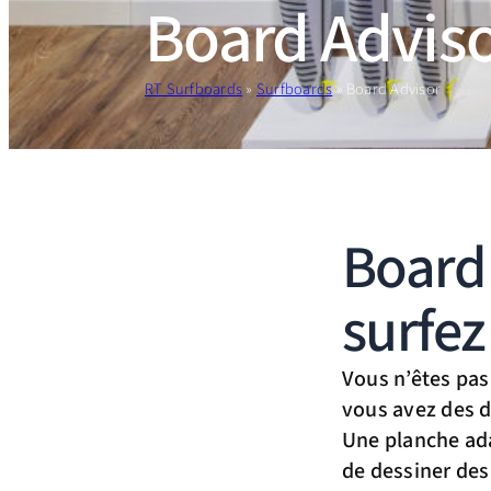
Board Advis
RT Surfboards
»
Surfboards
»
Board Advisor
Board 
surfez
Vous n’êtes pas
vous avez des d
Une planche ada
de dessiner des