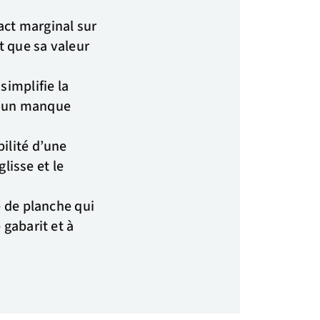
act marginal sur
t que sa valeur
simplifie la
à un manque
ilité d’une
glisse et le
e de planche qui
 gabarit et à