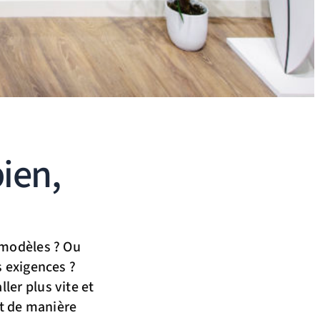
bien,
 modèles ? Ou
s exigences ?
ler plus vite et
nt de manière