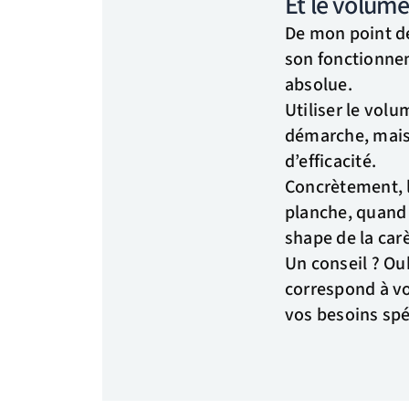
Et le volume
De mon point de
son fonctionneme
absolue.
Utiliser le vol
démarche, mais
d’efficacité.
Concrètement, l
planche, quand e
shape de la carè
Un conseil ? Ou
correspond à vos
vos besoins spé