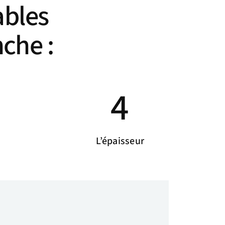
ables
che :
4
L’épaisseur