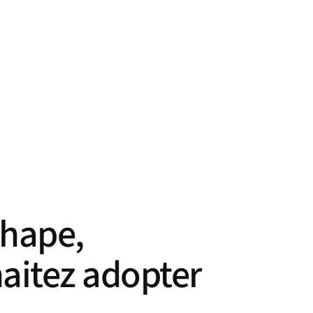
shape,
haitez adopter