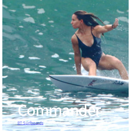
Commander
RT Surfboards
»
Commander