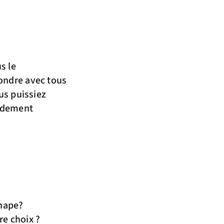
s le
ondre avec tous
us puissiez
pidement
shape?
re choix ?