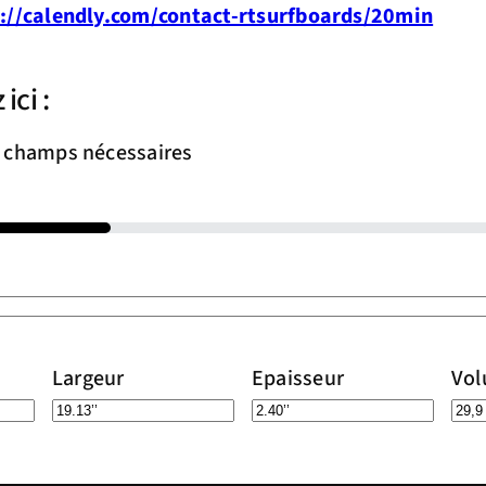
://calendly.com/contact-rtsurfboards/20min
ci :
s champs nécessaires
Largeur
Epaisseur
Vo