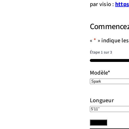
par visio :
https
Commencez i
«
*
» indique le
Étape
1
sur
3
33%
Modèle
*
Longueur