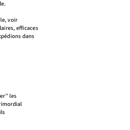
le.
e, voir
aires, efficaces
expédions dans
r’’ les
rimordial
ils