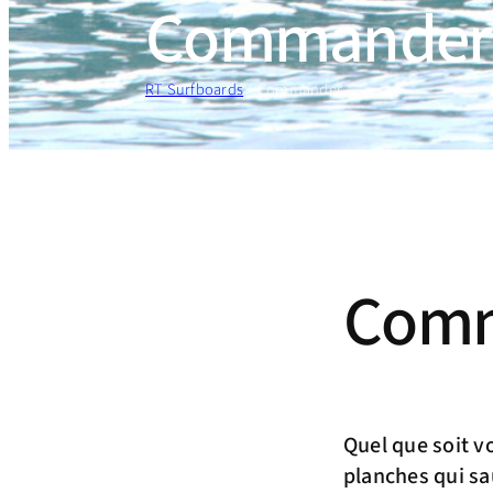
Commander
RT Surfboards
»
Commander
Comm
Quel que soit v
planches qui sa