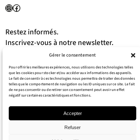
Instagram
Facebook
Restez informés.
Inscrivez-vous à notre newsletter.
Gérer le consentement
Pour offrir les meilleures expériences, nous utilisons des technologies telles
que les cookies pour stocker et/ou accéder aux informations des appareils.
Le fait de consentir à ces technologies nous permettra de traiter des données
telles que le comportement de navigation ou les ID uniques sur ce site. Le fait
J’accepte la politique de confidentialité
de ne pas consentir ou de retirer son consentement peut avoir un effet
négatif sur certaines caractéristiques et fonctions.
Your e-mail address is only used to send you our newsletter and information
about the activities of RT Surfboards. You can always use the unsubscribe link
included in the newsletter.
Accepter
Refuser