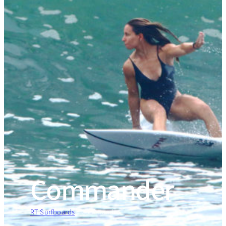
Commander
RT Surfboards
»
Commander