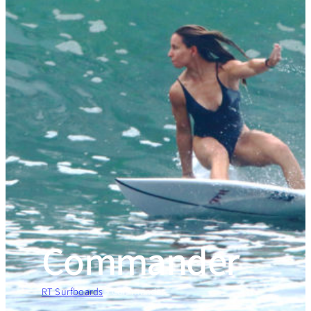
Commander
RT Surfboards
»
Commander