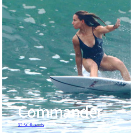
Commander
RT Surfboards
»
Commander